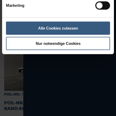
• Bandbreite 190…
mehr Details
Marketing
Angebot anfordern
Alle Cookies zulassen
Nur notwendige Cookies
10-0215
POS.-NR.:
POS.-NR.:
10-0215
BAND-KONTROLLWAAGE