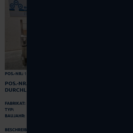
10-0228
POS.-NR.:
POS.-NR.:
10-0228
DURCHLAUFKONTROLLWAAGE FÜR BEHÄLTER
OCS Checkweighers GmbH
FABRIKAT:
HC
TYP:
2009
BAUJAHR:
BESCHREIBUNG: