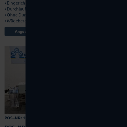
• Eingerichtet für Flaschen
• Durchlauf mit Taktsternen für Objekt-Ø 24 und 29 mm
• Ohne Durchlaufband
• Wägebereich 2 - 500…
mehr Details
Angebot anfordern
10-0222
POS.-NR.:
POS.-NR.:
10-0222