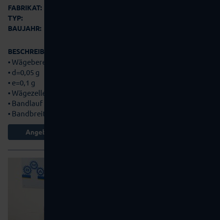
OCS
FABRIKAT:
EC
TYP:
2005
BAUJAHR:
BESCHREIBUNG:
• Wägebereich max. 750 g
• d=0,05 g
• e=0,1 g
• Wägezelle EC 2000
• Bandlauf von links nach rechts
• Bandbreite 190…
mehr Details
Angebot anfordern