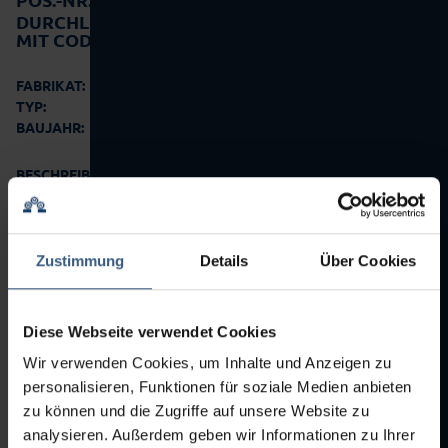
DURCHLAUFKONTROLLWAAGE FÜR BEHÄLTER
MIT CODIERSTATION
OCS Checkweighers GmbH
FABRIKAT:
HC-IS-D
TYP:
2009
BAUJAHR:
BESCHREIBUNG:
Durchlaufkontrollwaage:
• Speziell eingerichtet für Aerosoldosen/Flaschen Ø 23 mm
• Bandlauf von rechts nach links
• Wägezelle…
mehr Details
Zustimmung
Details
Über Cookies
Angebot anfordern
Diese Webseite verwendet Cookies
Wir verwenden Cookies, um Inhalte und Anzeigen zu
personalisieren, Funktionen für soziale Medien anbieten
zu können und die Zugriffe auf unsere Website zu
analysieren. Außerdem geben wir Informationen zu Ihrer