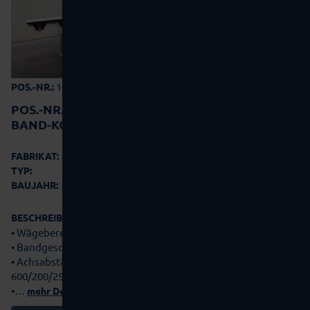
10-0198
POS.-NR.:
POS.-NR.:
10-0198
BAND-KONTROLLWAAGE
Garvens
FABRIKAT:
S 2
TYP:
2004
BAUJAHR:
BESCHREIBUNG:
• Wägebereich max. 300 g
• Bandgeschwindigkeit 10-40 m/min
• Achsabstände Einlaufband/Wiegeband/Auslaufband
600/200/250 mm
•…
mehr Details