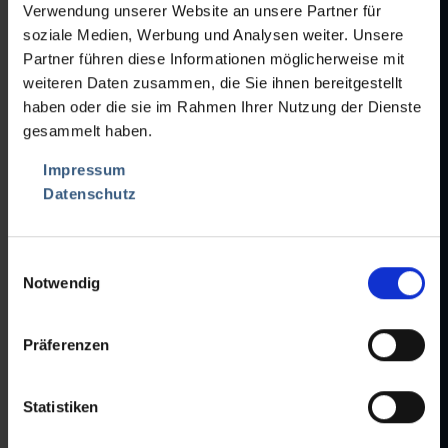
Verwendung unserer Website an unsere Partner für
soziale Medien, Werbung und Analysen weiter. Unsere
Partner führen diese Informationen möglicherweise mit
weiteren Daten zusammen, die Sie ihnen bereitgestellt
haben oder die sie im Rahmen Ihrer Nutzung der Dienste
gesammelt haben.
10-0216
POS.-NR.:
Impressum
POS.-NR.:
10-0216
Datenschutz
BAND-KONTROLLWAAGE
OCS
FABRIKAT:
Einwilligungsauswahl
EC
TYP:
Notwendig
2005
BAUJAHR:
BESCHREIBUNG:
Präferenzen
• Wägebereich max. 750 g
• d=0,05 g
• e=0,1 g
Statistiken
• Wägezelle EC 2000
• Bandlauf von links nach rechts