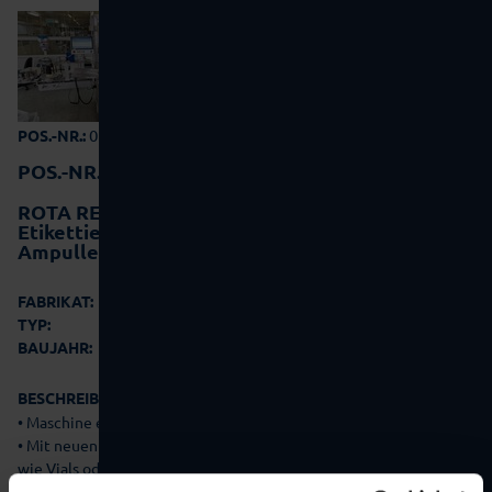
05-0177
POS.-NR.:
POS.-NR.:
05-0177
ROTA RE 400
Etikettiermaschine für
Ampullen/Vials/Karpulen
Rota
FABRIKAT:
RE 400
TYP:
2021
BAUJAHR:
BESCHREIBUNG:
• Maschine eingerichtet für Ampullen-Etikettierung
• Mit neuen Formatsätzen auch geeignet für zylindrische Objekte
wie Vials oder Karpulen
• Geeignet für Ampullen 1, 2, 3, 5, 10 , 20, 30 ml