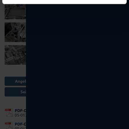
Angebot anfordern
Seite drucken
PDF-DOWNLOAD:
05-0177 leaflet_e.pdf
PDF-DOWNLOAD:
05-0177 prospekt_d.pdf