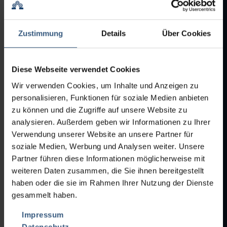
• Leistung 12.000-27.000 Ampulen/h
• Verarbeitungsbereich Etiketten min. 25 x 10, max. 110 x 78 mm
• Etikettenrollen-Ø 400 mm
Zustimmung
Details
Über Cookies
• Schrägband Einlaufmagazin für Kassettenbefüllung
• Etikettenanwesenheitskontrolle mit Luminestenztaster
• Heißprägedruckwerk Allen, Typenhalter 5-zeilig
Diese Webseite verwendet Cookies
• Scanware-Kamera für 100% Druckkontrolle
• Scanware-Kmaera für Farbringkontrolle
Wir verwenden Cookies, um Inhalte und Anzeigen zu
• Automatischer Schlechtauswurf mit Gegenkontrolle
personalisieren, Funktionen für soziale Medien anbieten
• Inline-Auslauf zur nachfolgenden
zu können und die Zugriffe auf unsere Website zu
Trayverpackung/Kartoniermaschine
analysieren. Außerdem geben wir Informationen zu Ihrer
• Mit Formatsätzen für 1, 2, 3, 5, 10, 20 ml Ampullen cf1 gemäß
Verwendung unserer Website an unsere Partner für
DIN EN ISO 9187-1cf0
soziale Medien, Werbung und Analysen weiter. Unsere
• Modem zur Fernüberwachung
Partner führen diese Informationen möglicherweise mit
• Elektronisches Batch Protokoll mit Audit Trail
• 21 CFR Part 11 Konformität
weiteren Daten zusammen, die Sie ihnen bereitgestellt
• Beckhoff Service Tool
haben oder die sie im Rahmen Ihrer Nutzung der Dienste
• HMI Beckhoff
gesammelt haben.
• IPC Beckhoff CX2020/CX2100
• ABB Servocontroler
Impressum
• Antrieb 230/400V/50Hz
Datenschutz