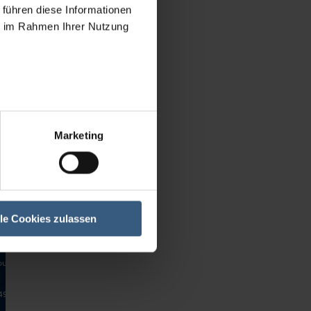
 Granulating machines
 führen diese Informationen
 Roller mills
ie im Rahmen Ihrer Nutzung
 Weighing scales
 Vessel
 Drying chambers
 Complete lines and Plants
 Color/Lacquer machines
 Miscellaneous
Marketing
Brands
sses/Accessories
g machines
cales
lle Cookies zulassen
ambers
ines and Plants
uer machines
ous
+49 (0)40 - 471100-99
info@bma-group.de