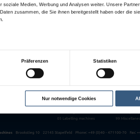
08
r soziale Medien, Werbung und Analysen weiter. Unsere Partner
09
 Daten zusammen, die Sie ihnen bereitgestellt haben oder die s
 have requested is not showing up in our store.
10
n.
11
12
13
14
99
Präferenzen
Statistiken
Used Machinery
06 Tablet pre
ment
All machines at a glance
07 Mills
ir / Retrofit
New entries
08 Granulatin
rvice / Relocation
Bargain sales
09 Roller mills
Top 3
10 Weighing s
01 Masticators and Mixers
11 Vessel
Nur notwendige Cookies
A
02 Filling and Packing machines
12 Drying ch
03 Blister Packer
13 Complete l
04 Folding box cartoners
14 Color/Lacq
05 Labelling machines
99 Miscellane
achines
Brookstieg 10
22145 Stapelfeld
Phone: +49 (0)40 - 471100-70
Fax: 