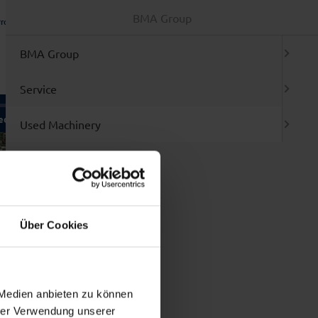
BMA Group
rotection Declaration
TAC
Login / Registration
Offer Basket (
0
)
ENGLISH
BMA Group
Service
ed Machinery
Brands
Used Machinery
ment
l machines at a glance
air / Retrofit
w entries
Brands
ervice / Relocation
rgain sales
p 3
 Masticators and Mixers
Über Cookies
 Filling and Packing machines
 Blister Packer
 Folding box cartoners
 Labelling machines
 Tablet presses/Accessories
 Medien anbieten zu können
 Mills
hrer Verwendung unserer