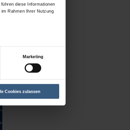
 Granulating machines
 führen diese Informationen
 Roller mills
ie im Rahmen Ihrer Nutzung
 Weighing scales
 Vessel
 Drying chambers
 Complete lines and Plants
 Color/Lacquer machines
 Miscellaneous
Marketing
Brands
sses/Accessories
g machines
cales
lle Cookies zulassen
ambers
ines and Plants
uer machines
ous
+49 (0)40 - 471100-99
info@bma-group.de