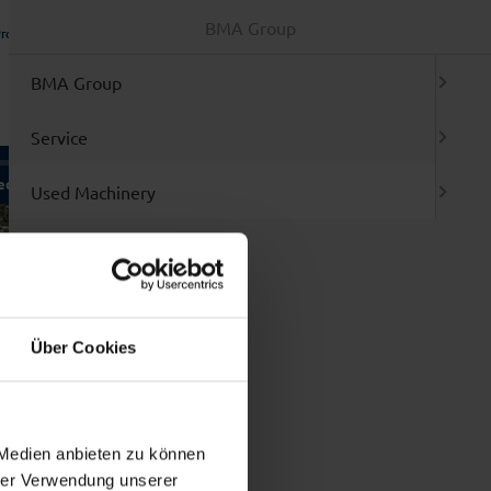
BMA Group
rotection Declaration
TAC
Login / Registration
Offer Basket (
0
)
ENGLISH
BMA Group
Service
ed Machinery
Brands
Used Machinery
ment
l machines at a glance
air / Retrofit
w entries
Brands
ervice / Relocation
rgain sales
p 3
 Masticators and Mixers
Über Cookies
 Filling and Packing machines
 Blister Packer
 Folding box cartoners
 Labelling machines
 Tablet presses/Accessories
 Medien anbieten zu können
 Mills
hrer Verwendung unserer