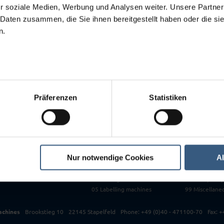
08
r soziale Medien, Werbung und Analysen weiter. Unsere Partner
09
 Daten zusammen, die Sie ihnen bereitgestellt haben oder die s
 have requested is not showing up in our store.
10
n.
11
12
13
14
99
Präferenzen
Statistiken
Used Machinery
06 Tablet pre
ment
All machines at a glance
07 Mills
ir / Retrofit
New entries
08 Granulatin
rvice / Relocation
Bargain sales
09 Roller mills
Top 3
10 Weighing s
01 Masticators and Mixers
11 Vessel
Nur notwendige Cookies
A
02 Filling and Packing machines
12 Drying ch
03 Blister Packer
13 Complete l
04 Folding box cartoners
14 Color/Lacq
05 Labelling machines
99 Miscellane
achines
Brookstieg 10
22145 Stapelfeld
Phone: +49 (0)40 - 471100-70
Fax: 