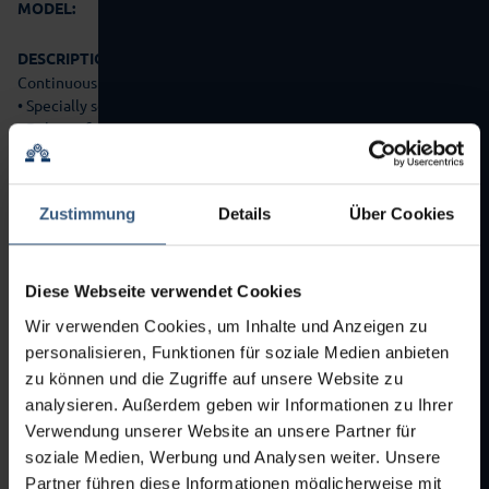
2009
MODEL:
DESCRIPTION:
Continuous checkweigher:
• Specially set up for aerosol cans/bottles Ø 23 mm
• Belt run from right to left
• Load cell SW-D-FS
• Passage with cycle star for object Ø 23 mm
• Weighing range 0.1 - 500 g
Zustimmung
Details
Über Cookies
• Capacity max. 100 weighings/min
• e=d 0.05 g
• Paper printer
• Various interfaces (Ethernet, USB, CAN, RS 232, RS 422)
Diese Webseite verwendet Cookies
• HC operating terminal
Wir verwenden Cookies, um Inhalte und Anzeigen zu
• Without infeed conveyor up to cycle star and without outfeed
personalisieren, Funktionen für soziale Medien anbieten
conveyor between cycle star and infeed Camera box
zu können und die Zugriffe auf unsere Website zu
Coding station:
analysieren. Außerdem geben wir Informationen zu Ihrer
• Receptacle for printhead Domino inkjet printer (without
Verwendung unserer Website an unsere Partner für
printhead and inkjet printer)
soziale Medien, Werbung und Analysen weiter. Unsere
• Camera control object bottom
Partner führen diese Informationen möglicherweise mit