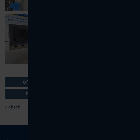
Offer Basket
Print page
<< back