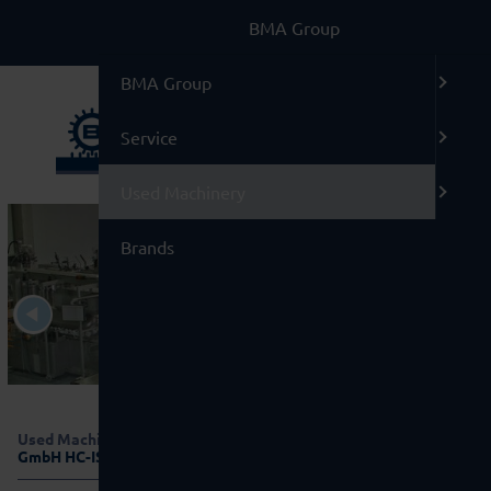
BMA Group
BMA Group
Service
Used Machinery
Brands
Used Machinery
/
10 Weighing scales
/
OCS Checkweighers
GmbH HC-IS-D