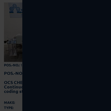
10-0222
POS.-NO.:
POS.-NO.:
10-0222
OCS CHECKWEIGHERS GMBH HC-IS-D
Continuous checkweigher for container with
coding station
OCS Checkweighers GmbH
MAKE:
HC-IS-D
TYPE: