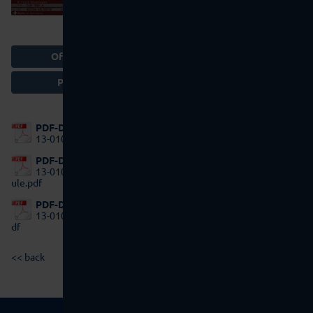
Offer Basket
Print page
PDF-DOWNLOAD:
13-0109 footprint.pdf
PDF-DOWNLOAD:
13-0109 layout 1 ml ampo
ule.pdf
PDF-DOWNLOAD:
13-0109 scope of supply.p
df
<< back