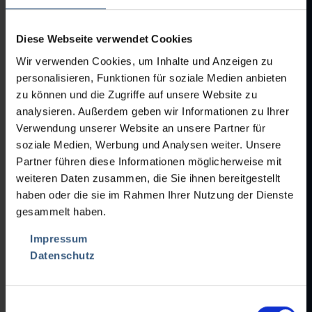
• Danfoss VLT 2800 servo inverter
• CE declaration of conformity exhibited in 2003
Diese Webseite verwendet Cookies
The machines were originally manufactured in Germany and have
Wir verwenden Cookies, um Inhalte und Anzeigen zu
been regularly serviced. The plant was completely dismantled in
personalisieren, Funktionen für soziale Medien anbieten
January 2026 and is currently stored unpacked at the
zu können und die Zugriffe auf unsere Website zu
operatorquote s premises in China, near Hong Kong. The price
analysieren. Außerdem geben wir Informationen zu Ihrer
quoted is for delivery unpacked, free at the loading bay at the
Verwendung unserer Website an unsere Partner für
location in China. We would be happy to provide you with a quote
for packaging and transport.
soziale Medien, Werbung und Analysen weiter. Unsere
Partner führen diese Informationen möglicherweise mit
weiteren Daten zusammen, die Sie ihnen bereitgestellt
haben oder die sie im Rahmen Ihrer Nutzung der Dienste
gesammelt haben.
Impressum
Datenschutz
Einwilligungsauswahl