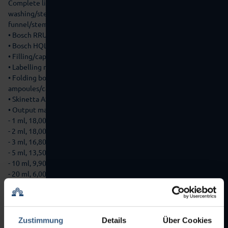
Complete line for
washing/sterilising/filling/sealing/labelling/stretch-banding open
funnel/stem cut ampoules made of glas, consisting of:
• Bosch RRU 3063 washing machine
• Bosch HQL 2220 sterilising/pyrogenising tunnel
• Filling/capping machine Bosch ALF 4060
• Labelling machine Bosch ERS 2010 (500)
• Folding box cartoning machine Bosch CUK 1060 for 12
ampoules/carton
• Skinetta ASK 450-bU banding machine
• Output max. 18,000 ampoules/h depending on size:
- 1 ml, 18,000 ampoules/h
- 2 ml, 18,000 ampoules/h
- 3 ml, 16,800 ampoules/h
- 5 ml, 13,500 ampoules/h
- 10 ml, 9,900 ampoules/h
- 20 ml, 6,000 ampoules/h
• Capacity for ERS 2010 max. 30,000 ampoules/h
• With format parts for 1 ml ampoule Ø 10.75 x H 65.0 mm
(unfilled, open), H 45.0 mm (filled, closed)
• Menu languages English, Mandarin
Zustimmung
Details
Über Cookies
• PLC Siemens S7-300