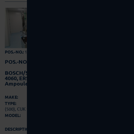
13-0109
POS.-NO.:
POS.-NO.:
13-0109
BOSCH/SKINETTA RRU 3063, HQL 2220, ALF
4060, ERS 2010 (500), CUK 1060A, ASK 450
Ampoule washing/sterilizing/filling/closing line
Bosch/Skinetta
MAKE:
RRU 3063, HQL 2220, ALF 4060, ERS 2010
TYPE:
(500), CUK 1060A, ASK 450
2003
MODEL:
DESCRIPTION: