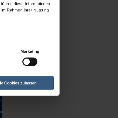
 Granulating machines
 führen diese Informationen
 Roller mills
ie im Rahmen Ihrer Nutzung
 Weighing scales
 Vessel
 Drying chambers
 Complete lines and Plants
 Color/Lacquer machines
 Miscellaneous
Marketing
Brands
sses/Accessories
g machines
cales
lle Cookies zulassen
ambers
ines and Plants
uer machines
ous
+49 (0)40 - 471100-99
info@bma-group.de