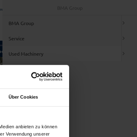
BMA Group
rotection Declaration
TAC
Login / Registration
Offer Basket (
0
)
ENGLISH
BMA Group
Service
ed Machinery
Brands
Used Machinery
ment
l machines at a glance
air / Retrofit
w entries
Brands
ervice / Relocation
rgain sales
p 3
 Masticators and Mixers
Über Cookies
 Filling and Packing machines
 Blister Packer
 Folding box cartoners
 Labelling machines
 Tablet presses/Accessories
 Medien anbieten zu können
 Mills
hrer Verwendung unserer