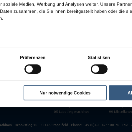
08
r soziale Medien, Werbung und Analysen weiter. Unsere Partner
09
 Daten zusammen, die Sie ihnen bereitgestellt haben oder die s
 have requested is not showing up in our store.
10
n.
11
12
13
14
99
Präferenzen
Statistiken
Used Machinery
06 Tablet pre
ment
All machines at a glance
07 Mills
ir / Retrofit
New entries
08 Granulatin
rvice / Relocation
Bargain sales
09 Roller mills
Top 3
10 Weighing s
01 Masticators and Mixers
11 Vessel
Nur notwendige Cookies
A
02 Filling and Packing machines
12 Drying ch
03 Blister Packer
13 Complete l
04 Folding box cartoners
14 Color/Lacq
05 Labelling machines
99 Miscellane
achines
Brookstieg 10
22145 Stapelfeld
Phone: +49 (0)40 - 471100-70
Fax: 