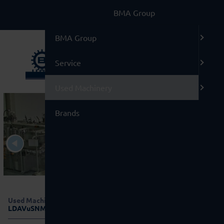
BMA Group
BMA Group
Service
Used Machinery
Brands
Used Machinery
/
99 Miscellaneous
/
Rontech MF-220
LDAVuSNMRpSv, RM