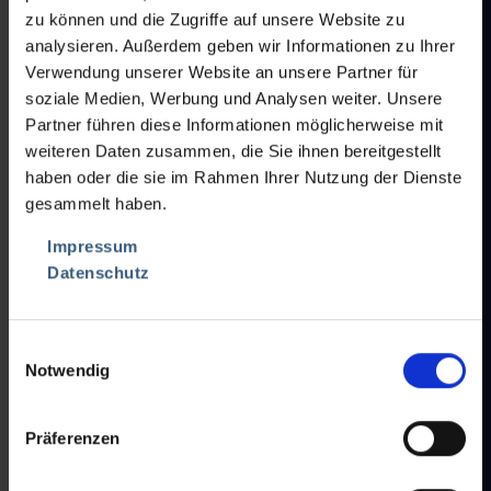
• Product width max. 90 mm
zu können und die Zugriffe auf unsere Website zu
• Speed infinitely variable
analysieren. Außerdem geben wir Informationen zu Ihrer
• Code reading Laetus with camera wt880 and bad ejection
Verwendung unserer Website an unsere Partner für
• HMI touch screen
soziale Medien, Werbung und Analysen weiter. Unsere
Turret magazine:
Partner führen diese Informationen möglicherweise mit
• 16 stacking slots for product W x L 53 x 100 mm, stacking height
weiteren Daten zusammen, die Sie ihnen bereitgestellt
440 mm
• Output range stacking height up to 2m/min, single up to max.
haben oder die sie im Rahmen Ihrer Nutzung der Dienste
200 products/min
gesammelt haben.
• Product quality min. 80 g/m² (paper)
• Positioning accuracy +/- 1 mm
Impressum
• HMI touch screen
Datenschutz
• Drive 230V/50Hz
Einwilligungsauswahl
Notwendig
Präferenzen