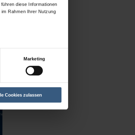
8 Granuladoras
 führen diese Informationen
9 Molinos / trituradoras de cilindros
ie im Rahmen Ihrer Nutzung
0 Balanzas / básculas
1 Contenedores
2 Armarios para secar / climatizar
3 Lineas e instalaciones completas
4 Máquinas para esmaltes y tintas
9 Varios
Marketing
Marcas
linos
anuladoras
inos / trituradoras de
ros
anzas / básculas
ntenedores
lle Cookies zulassen
arios para secar / climatizar
eas e instalaciones completas
uinas para esmaltes y tintas
ios