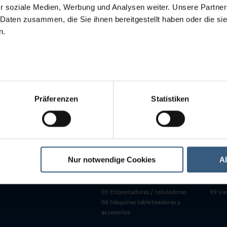
0
r soziale Medien, Werbung und Analysen weiter. Unsere Partner
0
 Daten zusammen, die Sie ihnen bereitgestellt haben oder die s
 have requested is not showing up in our store.
1
n.
1
1
1
1
9
Präferenzen
Statistiken
Máquinas usadas
07 Mo
 de PLC
Todas la maquinas a primera vista
08 Gr
miento / Reparación /
Entradas Nuevas
09 Mol
Mercado de Ocasión
cilind
stalación / Relocalización de
Top 3
10 Bal
01 Amasadoras y mezcladoras
11 Co
Nur notwendige Cookies
A
02 Llenadoras y embaladoras
12 Arm
03 Blisteadoras / termoformadoras
13 Lin
04 Estuchadoras / encartonadoras
14 Máq
05 Etiquetadoras / rotuladoras
99 Var
06 Máquinas tableteadoras y
accesorios