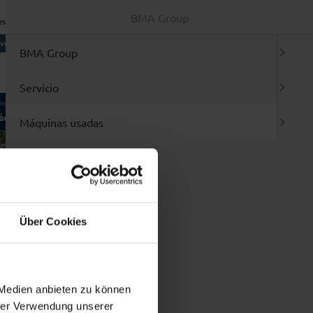
BMA Group
es Generales de Venta
Inicio de sesión / Registro
vo:
sistema de notificación
ESPANOL
BMA Group
Servicio
quinas usadas
Marcas
Máquinas usadas
n de PLC
odas la maquinas a primera vista
miento / Reparación / Modificación
ntradas Nuevas
Marcas
stalación / Relocalización de máquinas
ercado de Ocasión
da
op 3
1 Amasadoras y mezcladoras
Über Cookies
2 Llenadoras y embaladoras
3 Blisteadoras / termoformadoras
4 Estuchadoras / encartonadoras
5 Etiquetadoras / rotuladoras
6 Máquinas tableteadoras y accesorios
 Medien anbieten zu können
7 Molinos
hrer Verwendung unserer