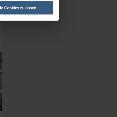
lle Cookies zulassen
 IP)
eedor
 de