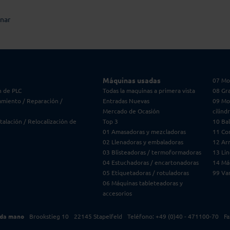
rnar
Máquinas usadas
07 Mo
 de PLC
Todas la maquinas a primera vista
08 Gr
miento / Reparación /
Entradas Nuevas
09 Mol
Mercado de Ocasión
cilind
stalación / Relocalización de
Top 3
10 Bal
01 Amasadoras y mezcladoras
11 Co
02 Llenadoras y embaladoras
12 Arm
03 Blisteadoras / termoformadoras
13 Lin
04 Estuchadoras / encartonadoras
14 Máq
05 Etiquetadoras / rotuladoras
99 Var
06 Máquinas tableteadoras y
accesorios
nda mano
Brookstieg 10
22145 Stapelfeld
Teléfono: +49 (0)40 - 471100-70
Fa