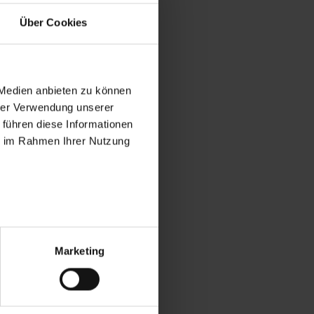
Über Cookies
 Medien anbieten zu können
9187-
hrer Verwendung unserer
 führen diese Informationen
ie im Rahmen Ihrer Nutzung
Marketing