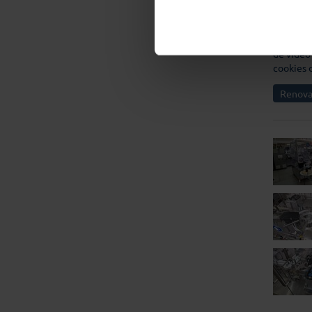
¿Le gust
Si desea 
se enviar
de video
cookies 
Renova