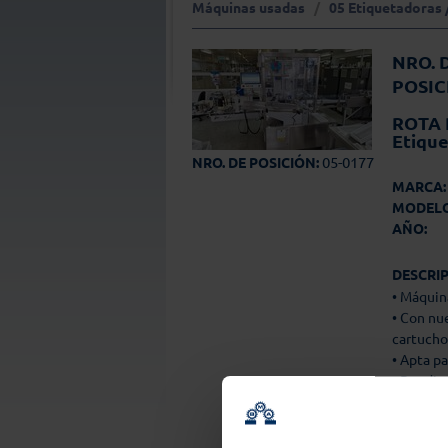
Máquinas usadas
/
05 Etiquetadoras 
NRO. 
POSIC
ROTA 
Etique
05-0177
NRO. DE POSICIÓN:
MARCA:
MODELO
AÑO:
DESCRIP
• Máquin
• Con nu
cartucho
• Apta pa
• Rendim
• Área d
• Rollo 
• Bandej