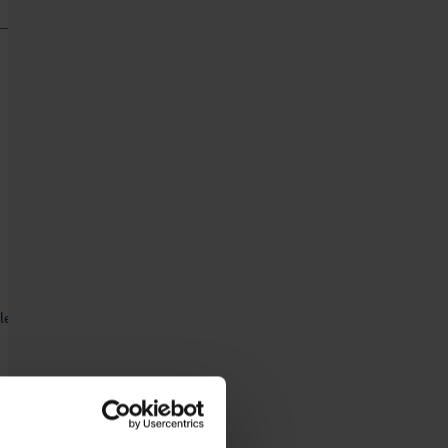
8 Granuladoras
9 Molinos / trituradoras de cilindros
0 Balanzas / básculas
Añadir a la cesta de ofertas
1 Contenedores
Imprimier página
2 Armarios para secar / climatizar
3 Lineas e instalaciones completas
4 Máquinas para esmaltes y tintas
PDF-DOWNLOAD:
05-0177 leaflet_e.pdf
9 Varios
PDF-DOWNLOAD:
05-0177 prospekt_d.pdf
Video
les o