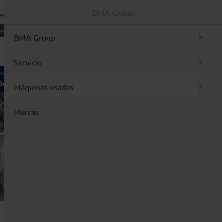
BMA Group
es Generales de Venta
Inicio de sesión / Registro
vo:
sistema de notificación
ESPANOL
BMA Group
Servicio
quinas usadas
Marcas
Máquinas usadas
n de PLC
odas la maquinas a primera vista
miento / Reparación / Modificación
ntradas Nuevas
Marcas
stalación / Relocalización de máquinas
ercado de Ocasión
da
op 3
1 Amasadoras y mezcladoras
2 Llenadoras y embaladoras
3 Blisteadoras / termoformadoras
4 Estuchadoras / encartonadoras
5 Etiquetadoras / rotuladoras
6 Máquinas tableteadoras y accesorios
7 Molinos