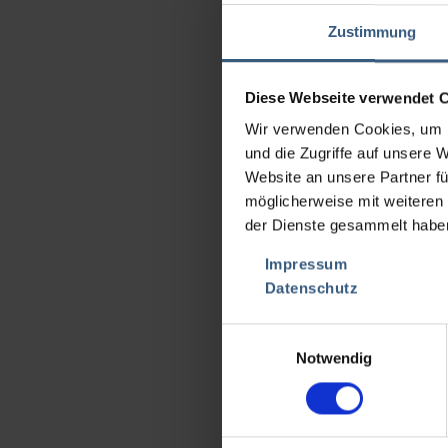
• Contro
Zustimmung
• Mecani
• Cámara
• Cámara 
Diese Webseite verwendet 
• Expuls
• Salida
Wir verwenden Cookies, um I
• Con ju
und die Zugriffe auf unsere 
1
Website an unsere Partner fü
• Módem 
möglicherweise mit weiteren
• Protoc
• Confor
der Dienste gesammelt habe
• Herram
Impressum
• HMI Be
• IPC B
Datenschutz
• Servoc
• Accion
Einwilligungsauswahl
Notwendig
La etiqu
ampollas