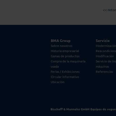
<< reto
Saltar
BMA Group
Servicio
navegación
Sobre nosotros
Modernización
Historia empresarial
Reacondiciona
Gamas de productos
Modificación
Compra de la maquinaria
Servicio de in
usada
máquinas
Ferias / Exhibiciones
Referencias
Circular informativo
Ubicación
Bischoff & Munneke GmbH Equipos de segu