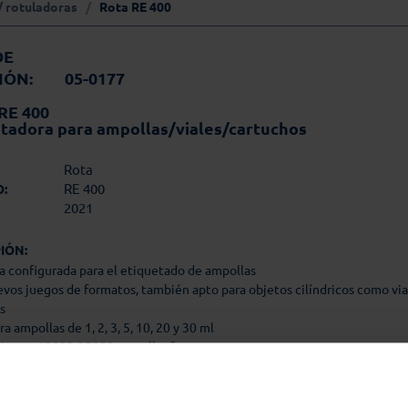
/ rotuladoras
/
Rota RE 400
0
0
DE
1
IÓN:
05-0177
1
1
RE 400
1
tadora para ampollas/viales/cartuchos
1
9
Rota
RE 400
:
2021
IÓN:
a configurada para el etiquetado de ampollas
evos juegos de formatos, también apto para objetos cilíndricos como via
s
ra ampollas de 1, 2, 3, 5, 10, 20 y 30 ml
iento: 12000-27000 ampollas/h
e procesamiento de etiquetas: mín. 25 x 10, máx. 110 x 78 mm
de etiquetas Ø 400 mm.
a de entrada inclinada para el llenado de casetes.