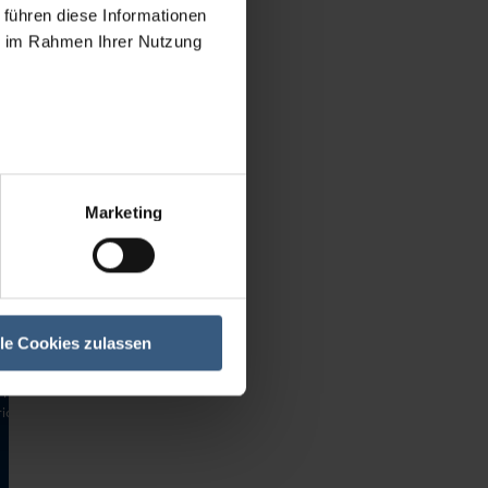
8 Granuladoras
 führen diese Informationen
9 Molinos / trituradoras de cilindros
ie im Rahmen Ihrer Nutzung
0 Balanzas / básculas
1 Contenedores
2 Armarios para secar / climatizar
3 Lineas e instalaciones completas
4 Máquinas para esmaltes y tintas
9 Varios
Marketing
Marcas
linos
anuladoras
inos / trituradoras de
ros
anzas / básculas
ntenedores
lle Cookies zulassen
arios para secar / climatizar
eas e instalaciones completas
uinas para esmaltes y tintas
ios