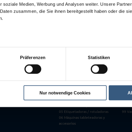
0
r soziale Medien, Werbung und Analysen weiter. Unsere Partner
0
 Daten zusammen, die Sie ihnen bereitgestellt haben oder die s
 have requested is not showing up in our store.
1
n.
1
1
1
1
9
Präferenzen
Statistiken
Máquinas usadas
07 Mo
 de PLC
Todas la maquinas a primera vista
08 Gr
miento / Reparación /
Entradas Nuevas
09 Mol
Mercado de Ocasión
cilind
stalación / Relocalización de
Top 3
10 Bal
01 Amasadoras y mezcladoras
11 Co
Nur notwendige Cookies
A
02 Llenadoras y embaladoras
12 Arm
03 Blisteadoras / termoformadoras
13 Lin
04 Estuchadoras / encartonadoras
14 Máq
05 Etiquetadoras / rotuladoras
99 Var
06 Máquinas tableteadoras y
accesorios