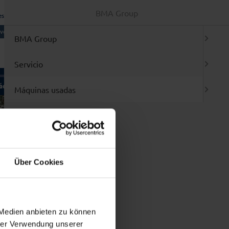
BMA Group
es Generales de Venta
Inicio de sesión / Registro
vo:
sistema de notificación
ESPANOL
BMA Group
Servicio
quinas usadas
Marcas
Máquinas usadas
n de PLC
odas la maquinas a primera vista
miento / Reparación / Modificación
ntradas Nuevas
Marcas
stalación / Relocalización de máquinas
ercado de Ocasión
da
op 3
1 Amasadoras y mezcladoras
Über Cookies
2 Llenadoras y embaladoras
3 Blisteadoras / termoformadoras
4 Estuchadoras / encartonadoras
5 Etiquetadoras / rotuladoras
6 Máquinas tableteadoras y accesorios
 Medien anbieten zu können
7 Molinos
hrer Verwendung unserer