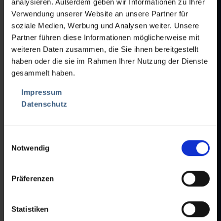
analysieren. Außerdem geben wir Informationen zu Ihrer
Verwendung unserer Website an unsere Partner für
DESCRIPIÓN:
soziale Medien, Werbung und Analysen weiter. Unsere
• Largo de la cinta transportadora 1350 mm
Partner führen diese Informationen möglicherweise mit
• Ancho de la cinta transportadora 100 mm
weiteren Daten zusammen, die Sie ihnen bereitgestellt
• Distancia de banda 30 mm, altura de banda 5 mm
haben oder die sie im Rahmen Ihrer Nutzung der Dienste
• Cinta transportadora de plástico blanco, como nueva
gesammelt haben.
• Inclinación ajustable
• 1 velocidad
Impressum
• Compartimento para el polvo
Datenschutz
• Sin tolva de entrada y salida
• Móvil
• Conexión el. 400V/50Hz
Einwilligungsauswahl
Notwendig
Präferenzen
Statistiken