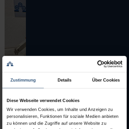
99-0836
NRO. DE POSICIÓN:
NRO. DE
Zustimmung
Details
Über Cookies
POSICIÓN:
99-0836
BOHLE EFB 1350
Diese Webseite verwendet Cookies
Cinta transportadora para tabletas
Wir verwenden Cookies, um Inhalte und Anzeigen zu
Bohle
MARCA:
personalisieren, Funktionen für soziale Medien anbieten
EFB 1350
MODELO:
zu können und die Zugriffe auf unsere Website zu
2007
AÑO: