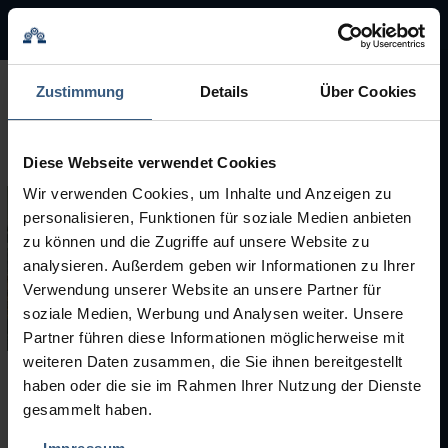
BMA Group
BMA Group
Zustimmung
Details
Über Cookies
Servicio
Diese Webseite verwendet Cookies
Máquinas usadas
Wir verwenden Cookies, um Inhalte und Anzeigen zu
personalisieren, Funktionen für soziale Medien anbieten
Marcas
zu können und die Zugriffe auf unsere Website zu
analysieren. Außerdem geben wir Informationen zu Ihrer
Verwendung unserer Website an unsere Partner für
soziale Medien, Werbung und Analysen weiter. Unsere
Partner führen diese Informationen möglicherweise mit
weiteren Daten zusammen, die Sie ihnen bereitgestellt
Resultado de la busqueda
haben oder die sie im Rahmen Ihrer Nutzung der Dienste
gesammelt haben.
NUEVO:
¿La máquina buscada no aparece en nuestro listado?