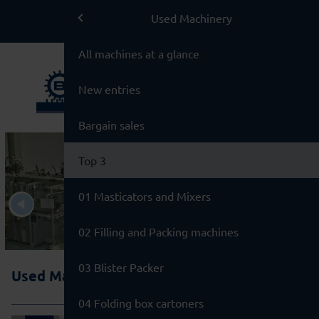
BMA Group
Used Machinery
BMA Group
All machines at a glance
Service
New entries
Used Machinery
Bargain sales
Brands
Top 3
01 Masticators and Mixers
02 Filling and Packing machines
03 Blister Packer
Used Machinery / Top 3
04 Folding box cartoners