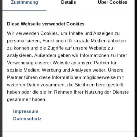
Zustimmung
Details
Über Cookies
14 Color/Lacquer machines
PDF-DOWNLOAD:
02-0768 layout_1.pdf
Diese Webseite verwendet Cookies
99 Miscellaneous
PDF-DOWNLOAD:
Wir verwenden Cookies, um Inhalte und Anzeigen zu
02-0768 layout_2.pdf
personalisieren, Funktionen für soziale Medien anbieten
zu können und die Zugriffe auf unsere Website zu
analysieren. Außerdem geben wir Informationen zu Ihrer
Verwendung unserer Website an unsere Partner für
soziale Medien, Werbung und Analysen weiter. Unsere
Partner führen diese Informationen möglicherweise mit
weiteren Daten zusammen, die Sie ihnen bereitgestellt
05-0177
POS.-NO.:
haben oder die sie im Rahmen Ihrer Nutzung der Dienste
POS.-NO.:
05-0177
gesammelt haben.
LABELLING MACHINE FOR
AMPOULES/VIALS/CARTRIDGES
Impressum
Datenschutz
Rota
MAKE:
RE 400
TYPE:
2021
MODEL: