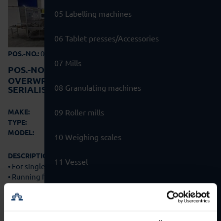
05 Labelling machines
06 Tablet presses/Accessories
02-0768
POS.-NO.:
07 Mills
POS.-NO.:
02-0768
OVERWRAPPING MACHINE WITH LABEL
08 Granulating machines
SERIALISATION KIT
Pester
MAKE:
09 Roller mills
PEWO-fold 2 Compact
TYPE:
2018
MODEL:
10 Weighing scales
DESCRIPTION:
11 Vessel
• For single and multiple containers with straight infeed
• Running from left to right
12 Drying chambers
• For PP films
• Output max. 22…
more details
13 Complete lines and Plants
Offer Basket