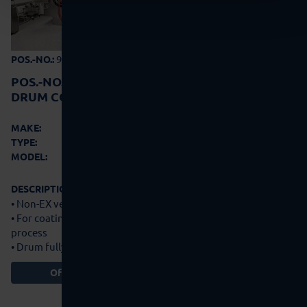
99-0845
POS.-NO.:
POS.-NO.:
99-0845
DRUM COATER
Glatt
MAKE:
GC Smart 350
TYPE:
2014
MODEL:
DESCRIPTION:
• Non-EX version
• For coating and coating tablets using the film coating
process
• Drum fully perforated with mixing paddles…
more details
Offer Basket