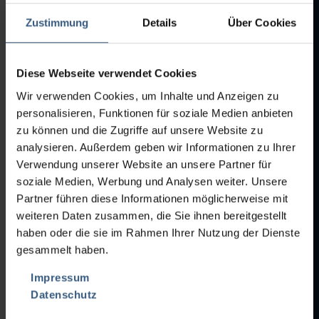
Añadir a la cesta de ofertas
14 Máquinas para esmaltes y tintas
Zustimmung
Details
Über Cookies
PDF-DOWNLOAD:
99 Varios
02-0768 layout_1.pdf
Diese Webseite verwendet Cookies
PDF-DOWNLOAD:
Wir verwenden Cookies, um Inhalte und Anzeigen zu
02-0768 layout_2.pdf
personalisieren, Funktionen für soziale Medien anbieten
zu können und die Zugriffe auf unsere Website zu
analysieren. Außerdem geben wir Informationen zu Ihrer
Verwendung unserer Website an unsere Partner für
soziale Medien, Werbung und Analysen weiter. Unsere
Partner führen diese Informationen möglicherweise mit
weiteren Daten zusammen, die Sie ihnen bereitgestellt
05-0177
NRO. DE POSICIÓN:
haben oder die sie im Rahmen Ihrer Nutzung der Dienste
NRO. DE
gesammelt haben.
POSICIÓN:
05-0177
ETIQUETADORA PARA
Impressum
AMPOLLAS/VIALES/CARTUCHOS
Datenschutz