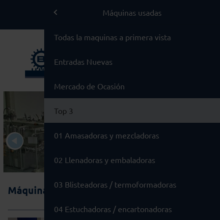
BMA Group
Máquinas usadas
BMA Group
Todas la maquinas a primera vista
Servicio
Entradas Nuevas
Máquinas usadas
Mercado de Ocasión
Marcas
Top 3
01 Amasadoras y mezcladoras
02 Llenadoras y embaladoras
03 Blisteadoras / termoformadoras
Máquinas usadas / Top 3
04 Estuchadoras / encartonadoras