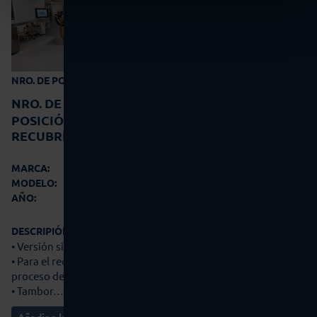
99-0845
NRO. DE POSICIÓN:
NRO. DE
POSICIÓN:
99-0845
RECUBRIDORA DE TAMBOR
Glatt
MARCA:
GC Smart 350
MODELO:
2014
AÑO:
DESCRIPIÓN:
• Versión sin EX
• Para el recubrimiento y dragado de tabletas mediante el
proceso de recubrimiento con película
• Tambor…
ver maquina
Añadir a la cesta de ofertas