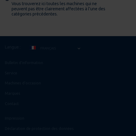
Vous trouverez ici toutes les machines qui ne
peuvent pas être clairement affectées à l'une des
catégories précédentes.
Langue :
FRANÇAIS
DEUTSCH
Bulletin d'information
ENGLISH
Service
ESPAÑOL
Machines d'occasion
ČEŠTINA
Marques
فارسی
Contact
ITALIANO
POLSKI
Impression
عربي
Déclaration de protection des données
TÜRKÇE