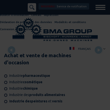
NOUVEAU :
Service de notification
Bulletin d'information
Contact
Impression
Déclaration de protection des données
Modalités et conditions
Connexion / Enregistrement
FRANÇAIS
Achat et vente de machines
DEUTSCH
d'occasion
ENGLISH
ESPAÑOL
ČEŠT
Industrie
pharmaceutique
Industrie
cosmétique
Industrie
chimique
Industrie des
produits alimentaires
Industrie des
peintures
et
vernis