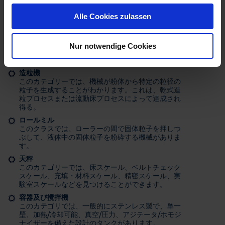
ミル
このカテゴリーでは、機械がペースト状または固形
Alle Cookies zulassen
材料を一定または不定の粒径またはペースト状の細
さに粉砕することがわかります。
Nur notwendige Cookies
造粒機
このカテゴリーでは、機械が粉体から特定の粒径の
粒子を生成することがわかります。これは、乾式造
粒プロセスまたは流動床プロセスによって達成され
得る。
ロールミル
このクラスでは、ローラーの間で固体粒子を押しつ
ぶして、液体中の固体粒子を粉砕する機械がありま
す。
天秤
このカテゴリーでは、床スケール、ベルトチェック
スケール、充填・材料スケール、精密スケール、実
験室スケールなどを見つけることができます。
容器及び攪拌機
このカテゴリでは、一般的にステンレス製で、単一
壁、加熱/冷却可能、真空/圧力、アジテータ/ホモジ
ナイザーを備えた設計のタンクがあります。