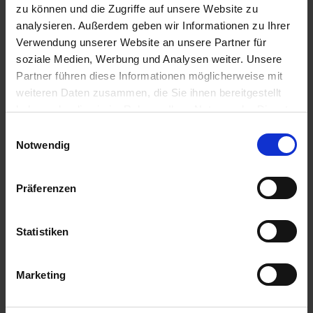
充填または包装するためのあらゆる種類の機械があ
zu können und die Zugriffe auf unsere Website zu
ります。
analysieren. Außerdem geben wir Informationen zu Ihrer
ブリスター包装用熱成形シール機
Verwendung unserer Website an unsere Partner für
このクラスには、通常錠剤やカプセルの包装に使用
soziale Medien, Werbung und Analysen weiter. Unsere
されるが、バイアル、アンプル、ディスポーザブル
注射器にも使用される熱成形機、いわゆるブリスタ
Partner führen diese Informationen möglicherweise mit
ーマシンが含まれる。
weiteren Daten zusammen, die Sie ihnen bereitgestellt
ばこづみき
haben oder die sie im Rahmen Ihrer Nutzung der Dienste
このカテゴリーでは、ラップフラップが閉じていた
gesammelt haben.
り、糊フラップが閉じていたり、チラシやファイル
Einwilligungsauswahl
が挿入されていたり、あるいは挿入されていなかっ
Impressum
Notwendig
たりする、折りたたまれた箱の中に、泡、袋、チュ
Datenschutz
ーブ、ボトルなど、さまざまな包装機械が見られま
す。手差し送りまたは全自動送りがあります。
Präferenzen
ラベリングマシン
このカテゴリでは、丸い、四角な、楕円形の、また
は平たい容器に、接着剤や接着剤、または粘着ラベ
ルでラベルを付ける機械を見つけることができま
Statistiken
す。
シート押え装置及びアタッチメント
このカテゴリーでは、粉や粒を決められた形にプレ
Marketing
スする機械を見つけることができます。基本的には
1台の偏心プレスと複数台の輪転プレスに分類され
る。