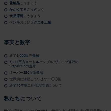
化粧品
こうぎょう
かがくてき
こうぎょう
食品原料
こうぎょう
ペンキ
および
ラクエル工業
事実と数字
終了
6,000
販売機械
3,000平方メートル
ハンブルク/ドイツ近郊の
Stapelfeldの倉庫
オーバー
250
在庫機器
世界的に活動しています
一〇〇
国
終了
40年
第二世代の市場について
私たちについて
Bischoff&Munneke GmbHは、40年以上の経験を持つ製薬業界の中