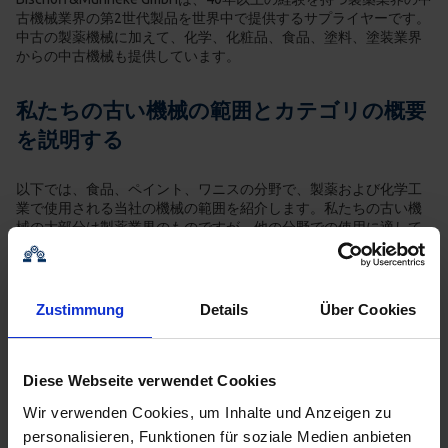
古機械業界の第2世代製品を世界中で提供するサプライヤーです。
中古の製薬機械に加えて、化学、化粧品、食品、塗料、塗装業界
からの中古機械も提供しています。
私たちの古い機械の範囲とカテゴリの概要
を説明する
以下では、食品、ペイント、ワニスの分野で、製薬および化学工
業で使用される当社の機械の範囲を紹介します。私たちの古い機
械の大部分は製薬業界のものですが、他の分野での使用に適して
いることを改めて強調しておきたいと思います。ただし、指定さ
れた分野でしか再利用できない塗装・ワニス部門の機械には当て
はまらない。
Zustimmung
Details
Über Cookies
混練機
このタイトルの下には、液体、半固体、固体の材料
Diese Webseite verwendet Cookies
を混合するためのすべての機械があります。
充填包装機
Wir verwenden Cookies, um Inhalte und Anzeigen zu
このタイトルの下には、ボトル、チューブ、カプセ
personalisieren, Funktionen für soziale Medien anbieten
ル、バッグなどの液体、半固体または固体の物質を