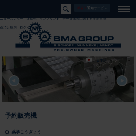
新規：
通知サービス
ニュースレター
連絡先
インプリント
データ保護に関する注意事項
条項と細則
ログイン/登録
日本語
DEUTSCH
ENGLISH
ESPAÑOL
ČEŠT
予約販売機
薬学
こうぎょう